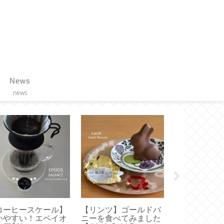
News
news
リンツ】アウトレッ
【 COLLEND 】ワイヤ
【 dアニメT
限定割引率の量り売
ーバスケットトロリー
画面で見る方