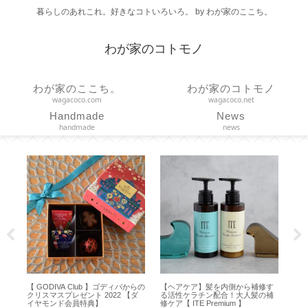
暮らしのあれこれ。好きなコトいろいろ。 by わが家のここち。
わが家のコトモノ
わが家のここち。
わが家のコトモノ
wagacoco.com
wagacoco.net
Handmade
News
handmade
news
GODIVA Club 】ゴディバからの
【ヘアケア】髪を内側から補修す
【履くだけトレ
スマスプレゼント 2022 【ダ
る活性ケラチン配合！大人髪の補
鍛える効果あり
ヤモンド会員特典】
修ケア【 ITE Premium 】
きサンダル試してみ