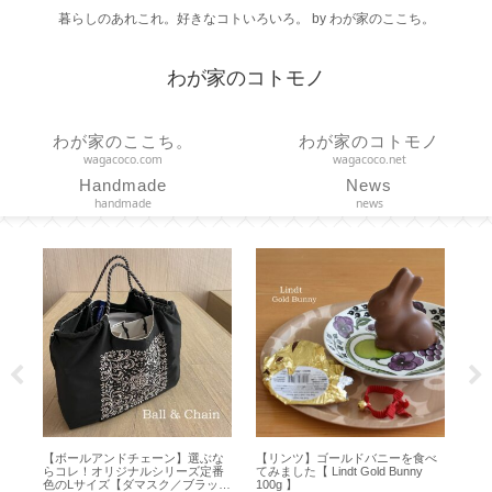
暮らしのあれこれ。好きなコトいろいろ。 by わが家のここち。
わが家のコトモノ
わが家のここち。
わが家のコトモノ
wagacoco.com
wagacoco.net
Handmade
News
handmade
news
【ボールアンドチェーン】選ぶな
【リンツ】ゴールドバニーを食べ
【 CO
らコレ！オリジナルシリーズ定番
てみました【 Lindt Gold Bunny
トトロ
色のLサイズ【ダマスク／ブラッ
100g 】
【耐荷重