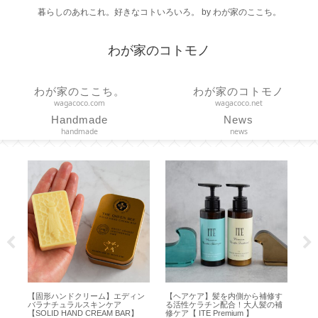
暮らしのあれこれ。好きなコトいろいろ。 by わが家のここち。
わが家のコトモノ
わが家のここち。
わが家のコトモノ
wagacoco.com
wagacoco.net
Handmade
News
handmade
news
疲
【固形ハンドクリーム】エディン
【ヘアケア】髪を内側から補修す
【リ
ォ
バラナチュラルスキンケア
る活性ケラチン配合！大人髪の補
てみまし
【SOLID HAND CREAM BAR】
修ケア【 ITE Premium 】
100g