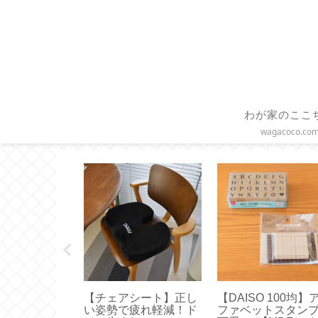
わが家のここ
wagacoco.co
UEN 】使いや
【Sliet】これ正解！お
【リンツ】ゴール
ズはどれ？真
すすめは無理なく履け
ニーを食べてみま