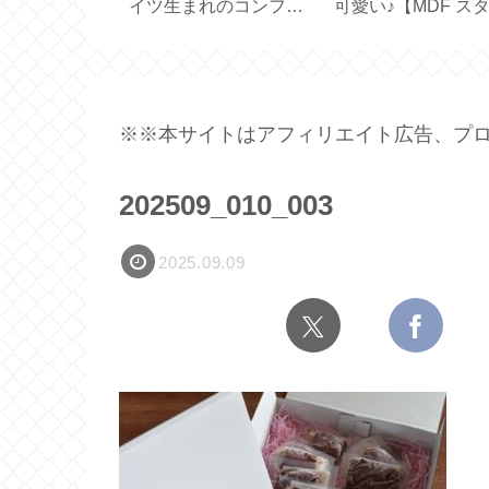
で簡単♪便利
るスリエット【体幹を
【 Lindt Gold Bunn
存容器【7点
鍛えるスリッパ】
100g 】
※※本サイトはアフィリエイト広告、プロ
202509_010_003
2025.09.09