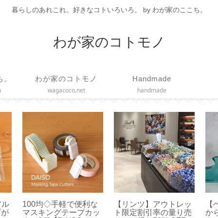
暮らしのあれこれ。好きなコトいろいろ。 by わが家のここち。
わが家のコトモノ
ち。
わが家のコトモノ
Handmade
m
wagacoco.net
handmade
ドバ
【固形ハンドクリー
【 COLLEND 】ワイヤ
【
した
ム】エディンバラナチ
ーバスケットトロリー
ラ