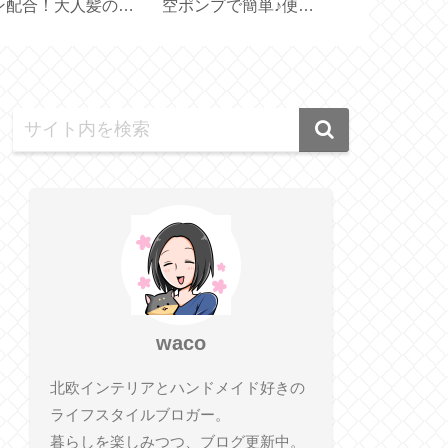
ーカー買いました
リジナルシリーズ定番
あり？スリエ
ドリッパー一体型サ
色のLサイズ【ダマス
きサンダル試
ー 実用容量 450ml
ク／ブラック】
【 Sliet 】
waco
北欧インテリアとハンドメイド好きの
ライフスタイルブロガー。
暮らしを楽しみつつ、ブログ更新中。