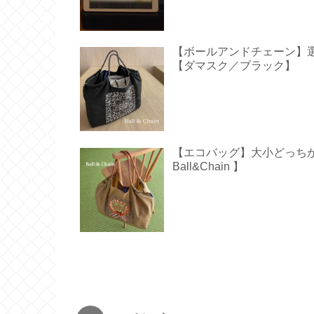
【ボールアンドチェーン】
【ダマスク／ブラック】
【エコバッグ】大小どっち
Ball&Chain 】