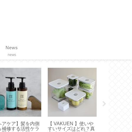
News
news
スターバックス】グ
【ボールアンドチェー
【履くだけト
スドリップコーヒー
ン】選ぶならコレ！オ
グ】体幹を鍛