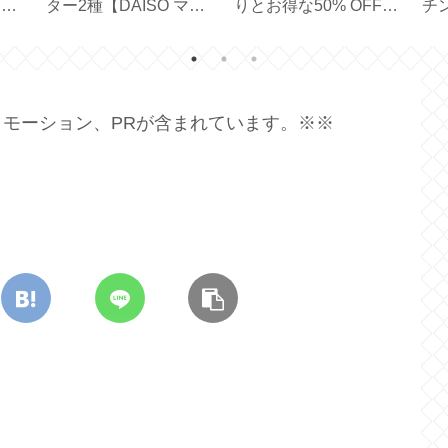
y
ュラルスキンケア
で便利な見せる収納
メ
【SOLID HAND
【耐荷重 10kg】
【
CREAM BAR】
ーバ
】
モーション、PRが含まれています。※※