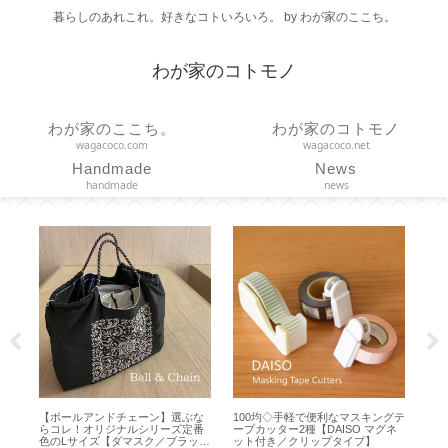
暮らしのあれこれ。好きなコトいろいろ。 by わが家のここち。
わが家のコトモノ
わが家のここち。
わが家のコトモノ
wagacoco.com
wagacoco.net
Handmade
News
handmade
news
らの
【ボールアンドチェーン】選ぶな
100均◇手軽で便利なマスキングテ
【ヘ
らコレ！オリジナルシリーズ定番
ープカッター2種【DAISO マグネ
る活
色のLサイズ【ダマスク／ブラッ
ット付き／クリップタイプ】
修ケア【