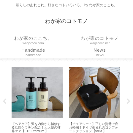
暮らしのあれこれ。好きなコトいろいろ。 by わが家のここち。
わが家のコトモノ
わが家のここち。
わが家のコトモノ
wagacoco.com
wagacoco.net
Handmade
News
handmade
news
【ヘアケア】髪を内側から補修す
【チェアシート】正しい姿勢で疲
【リン
る活性ケラチン配合！大人髪の補
れ軽減！ドイツ生まれのコンフォ
率の量り
修ケア【 ITE Premium 】
ートクッション【feela.】
PICK ＆