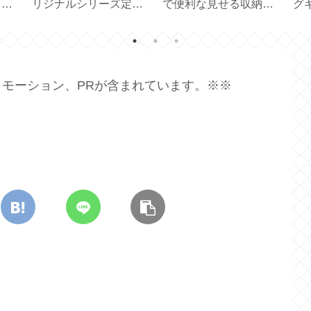
ーリングで外部出力の
【 Lindt Gold Bunny
可
禁止を消すには？
100g 】
プ
【Apple TV】
ッ
モーション、PRが含まれています。※※