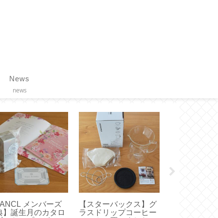
News
news
AISO 100均】アル
【 VAKUEN 】使いや
100均◇手
ァベットスタンプが
すいサイズはどれ？真
マスキングテ