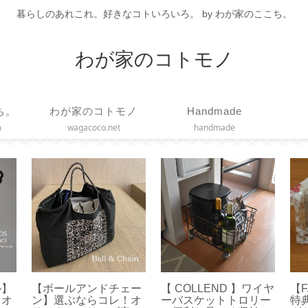
暮らしのあれこれ。好きなコトいろいろ。 by わが家のここち。
わが家のコトモノ
ち。
わが家のコトモノ
Handmade
m
wagacoco.net
handmade
ー
【 dアニメTV テレビ
【リンツ】ゴールドバ
【D
ナチ
画面で見る方法】ミラ
ニーを食べてみました
フ