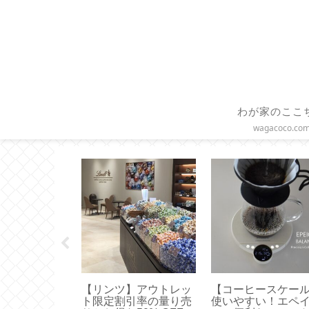
わが家のここ
wagacoco.co
バックス】グ
【Sliet】これ正解！お
【固形ハンドクリ
ップコーヒー
すすめは無理なく履け
ム】エディンバラ