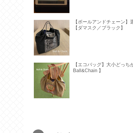
【ボールアンドチェーン】
【ダマスク／ブラック】
【エコバッグ】大小どっち
Ball&Chain 】