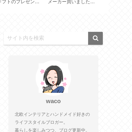
愛い♪【MDF スタン
空ポンプで簡単♪便利
ター2種【DA
／お名前スタンプセ
な真空保存容器【7点
ネット付き／
ト】
セット】
タイプ】
waco
北欧インテリアとハンドメイド好きの
ライフスタイルブロガー。
暮らしを楽しみつつ、ブログ更新中。