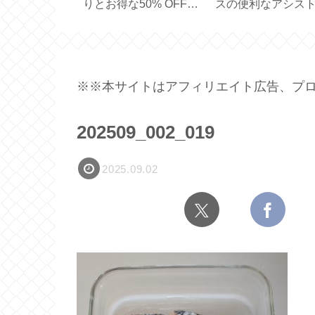
買いました
るスリエット【体幹を
ュラルスキンケア
パー一体型サ
鍛えるスリッパ】
【SOLID HAND
用容量 450ml
CREAM BAR】
※※本サイトはアフィリエイト広告、プロ
202509_002_019
2025.09.02