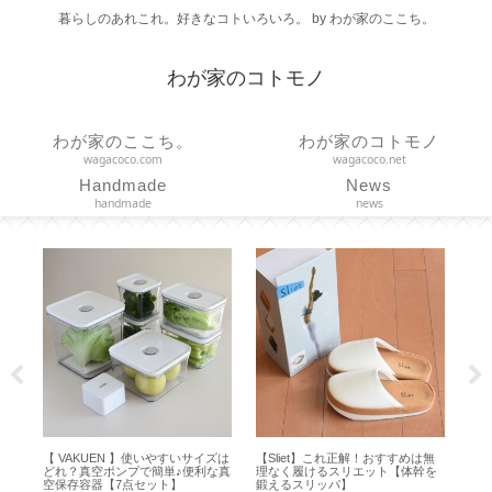
暮らしのあれこれ。好きなコトいろいろ。 by わが家のここち。
わが家のコトモノ
わが家のここち。
わが家のコトモノ
wagacoco.com
wagacoco.net
Handmade
News
handmade
news
【 VAKUEN 】使いやすいサイズは
【Sliet】これ正解！おすすめは無
【 CO
どれ？真空ポンプで簡単♪便利な真
理なく履けるスリエット【体幹を
トトロ
空保存容器【7点セット】
鍛えるスリッパ】
【耐荷重