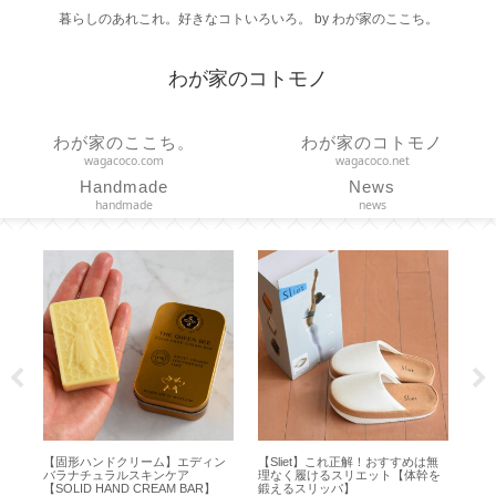
暮らしのあれこれ。好きなコトいろいろ。 by わが家のここち。
わが家のコトモノ
わが家のここち。
わが家のコトモノ
wagacoco.com
wagacoco.net
Handmade
News
handmade
news
な
【固形ハンドクリーム】エディン
【Sliet】これ正解！おすすめは無
【E
番
バラナチュラルスキンケア
理なく履けるスリエット【体幹を
ン
ッ
【SOLID HAND CREAM BAR】
鍛えるスリッパ】
けや