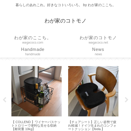
暮らしのあれこれ。好きなコトいろいろ。 by わが家のここち。
わが家のコトモノ
わが家のここち。
わが家のコトモノ
wagacoco.com
wagacoco.net
Handmade
News
handmade
news
【 COLLEND 】ワイヤーバスケッ
【チェアシート】正しい姿勢で疲
【FAN
トトロリーで便利な見せる収納
れ軽減！ドイツ生まれのコンフォ
のカタ
【耐荷重 10kg】
ートクッション【feela.】
届きま