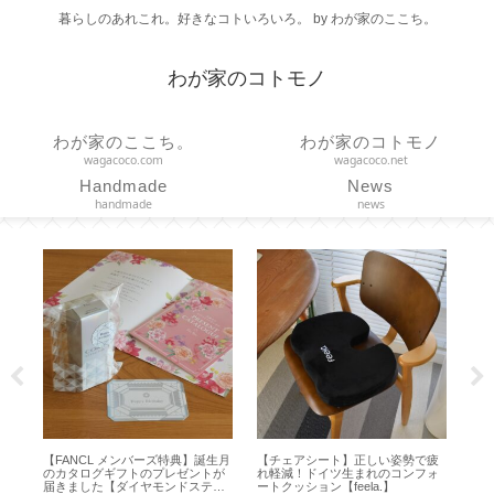
暮らしのあれこれ。好きなコトいろいろ。 by わが家のここち。
わが家のコトモノ
わが家のここち。
わが家のコトモノ
wagacoco.com
wagacoco.net
Handmade
News
handmade
news
【FANCL メンバーズ特典】誕生月
【チェアシート】正しい姿勢で疲
【 dア
のカタログギフトのプレゼントが
れ軽減！ドイツ生まれのコンフォ
法】ミ
届きました【ダイヤモンドステー
ートクッション【feela.】
止を消す