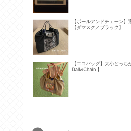
【ボールアンドチェーン】
【ダマスク／ブラック】
【エコバッグ】大小どっち
Ball&Chain 】