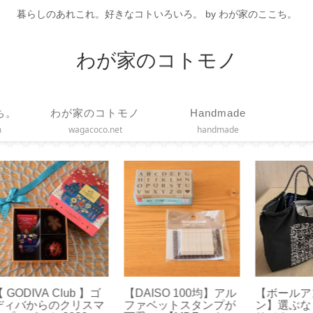
暮らしのあれこれ。好きなコトいろいろ。 by わが家のここち。
わが家のコトモノ
ち。
わが家のコトモノ
Handmade
m
wagacoco.net
handmade
！お
【 VAKUEN 】使いや
【チェアシート】正し
【
履け
すいサイズはどれ？真
い姿勢で疲れ軽減！ド
ト