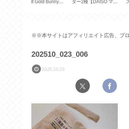
なアシストモ
あり？スリエット外履
るスリエット【体
い勝手【
きサンダル試してみた
鍛えるスリッパ】
 】
【 Sliet 】
※※本サイトはアフィリエイト広告、プロ
202510_023_006
2025.10.29