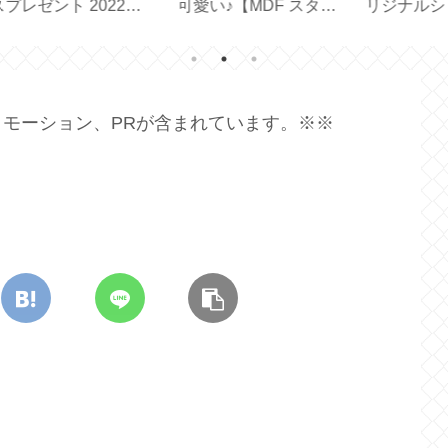
幹を
空ポンプで簡単♪便利
イツ生まれのコンフォ
りと
な真空保存容器【7点
ートクッション
【 
セット】
【feela.】
モーション、PRが含まれています。※※