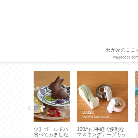
わが家のここ
wagacoco.co
ースケール】
【履くだけトレーニン
【Sliet】これ正解
い！エペイオ
グ】体幹を鍛える効果
すすめは無理なく