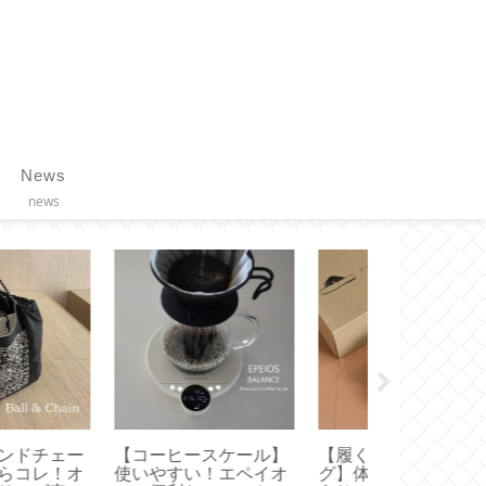
News
news
リンツ】アウトレッ
【 COLLEND 】ワイヤ
【エコバッグ
限定割引率の量り売
ーバスケットトロリー
っちが便利？