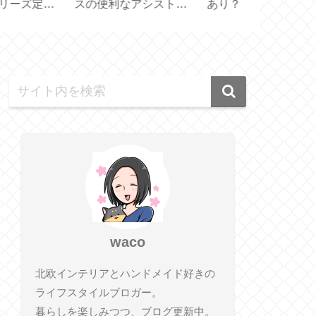
お得な50% OFF
で便利な見せる収納
ンドチェーン
PICK ＆ MIX 】
【耐荷重 10kg】
ズもいい！【
Ball&Chain 
waco
北欧インテリアとハンドメイド好きの
ライフスタイルブロガー。
暮らしを楽しみつつ、ブログ更新中。