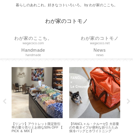
暮らしのあれこれ。好きなコトいろいろ。 by わが家のここち。
わが家のコトモノ
わが家のここち。
わが家のコトモノ
wagacoco.com
wagacoco.net
Handmade
News
handmade
news
リンツ】アウトレット限定割引
【FANCL × ル・クルーゼ】大容量
【コーヒースケ
量り売りとお得な50% OFF 【
の巾着タイプが便利な折りたたみ
い！エペイオス
K ＆ MIX 】
保冷バッグとホワイトニング
モードの使い勝手【