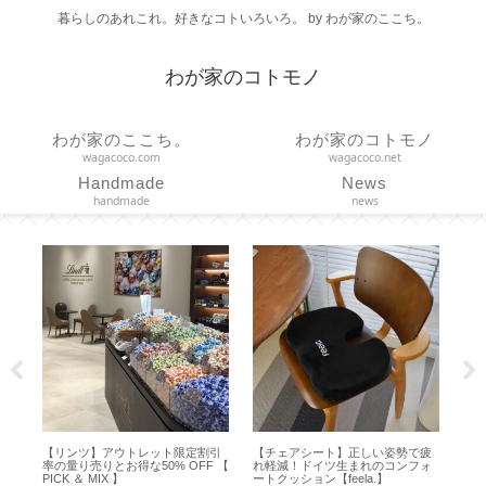
暮らしのあれこれ。好きなコトいろいろ。 by わが家のここち。
わが家のコトモノ
わが家のここち。
わが家のコトモノ
wagacoco.com
wagacoco.net
Handmade
News
handmade
news
】アウトレット限定割引
【チェアシート】正しい姿勢で疲
【DAISO 100均】
りとお得な50% OFF 【
れ軽減！ドイツ生まれのコンフォ
スタンプが可愛い♪【M
MIX 】
ートクッション【feela.】
プ／お名前スタンプ