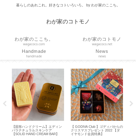
暮らしのあれこれ。好きなコトいろいろ。 by わが家のここち。
わが家のコトモノ
わが家のここち。
わが家のコトモノ
wagacoco.com
wagacoco.net
Handmade
News
handmade
news
クリーム】エディン
【 GODIVA Club 】ゴディバからの
【ヘアケア】髪を内側から
ルスキンケア
クリスマスプレゼント 2022 【ダ
る活性ケラチン配合！大人
D CREAM BAR】
イヤモンド会員特典】
修ケア【 ITE Premium 】