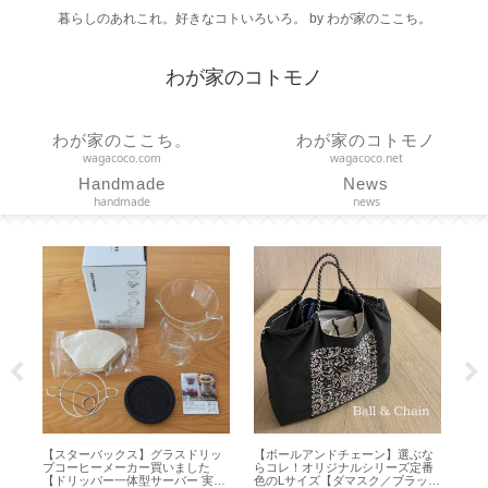
暮らしのあれこれ。好きなコトいろいろ。 by わが家のここち。
わが家のコトモノ
わが家のここち。
わが家のコトモノ
wagacoco.com
wagacoco.net
Handmade
News
handmade
news
【スターバックス】グラスドリッ
【ボールアンドチェーン】選ぶな
【リンツ】
プコーヒーメーカー買いました
らコレ！オリジナルシリーズ定番
てみました【 L
【ドリッパー一体型サーバー 実用
色のLサイズ【ダマスク／ブラッ
100g 】