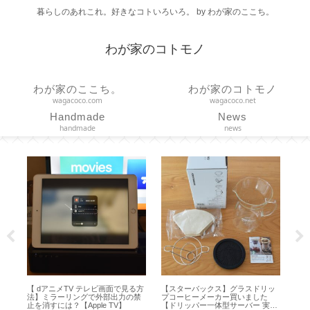
暮らしのあれこれ。好きなコトいろいろ。 by わが家のここち。
わが家のコトモノ
わが家のここち。
わが家のコトモノ
wagacoco.com
wagacoco.net
Handmade
News
handmade
news
【 dアニメTV テレビ画面で見る方
【スターバックス】グラスドリッ
【ボー
法】ミラーリングで外部出力の禁
プコーヒーメーカー買いました
らコレ
止を消すには？【Apple TV】
【ドリッパー一体型サーバー 実用
色のL