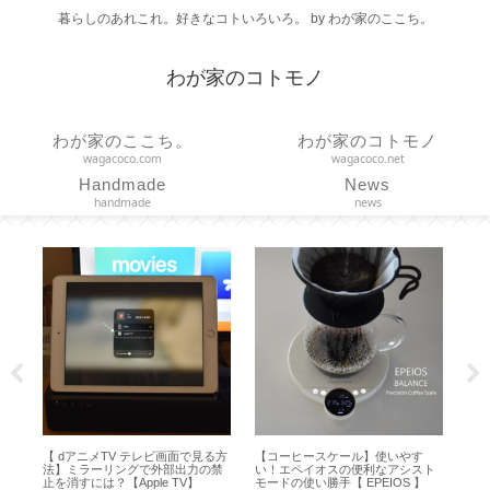
暮らしのあれこれ。好きなコトいろいろ。 by わが家のここち。
わが家のコトモノ
わが家のここち。
わが家のコトモノ
wagacoco.com
wagacoco.net
Handmade
News
handmade
news
【 dアニメTV テレビ画面で見る方
【コーヒースケール】使いやす
【リンツ】
法】ミラーリングで外部出力の禁
い！エペイオスの便利なアシスト
てみました【 L
止を消すには？【Apple TV】
モードの使い勝手【 EPEIOS 】
100g 】