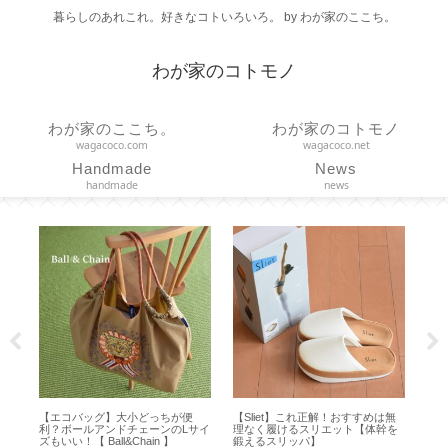
暮らしのあれこれ。好きなコトいろいろ。 by わが家のここち。
わが家のコトモノ
わが家のここち。
わが家のコトモノ
wagacoco.com
wagacoco.net
Handmade
News
handmade
news
ッグ】大小どっちが便
【Sliet】これ正解！おすすめは無
【スターバックス】
ルアンドチェーンのLサイ
理なく履けるスリエット【体幹を
プコーヒーメーカー
 Ball&Chain 】
鍛えるスリッパ】
【ドリッパー一体型サ