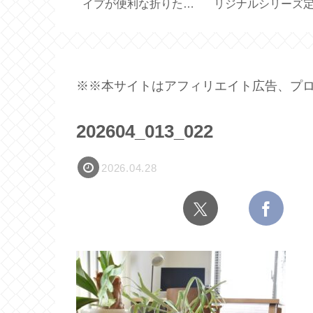
なアシストモ
可愛い♪【MDF スタン
カー ケラーの両面
い勝手【
プ／お名前スタンプセ
シ【KELLER
 】
ット】
BÜRSTEN】
※※本サイトはアフィリエイト広告、プロ
202604_013_022
2026.04.28