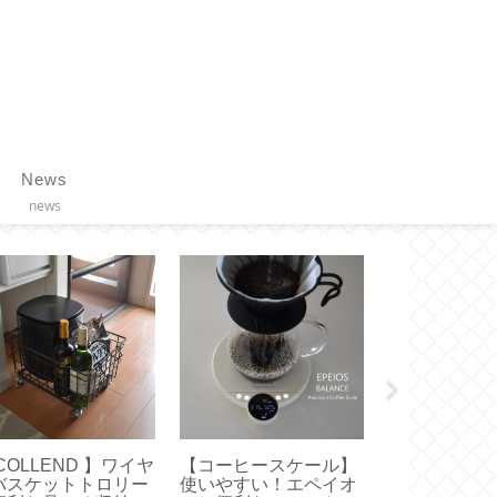
News
news
リンツ】アウトレッ
【 VAKUEN 】使いや
【 dアニメT
限定割引率の量り売
すいサイズはどれ？真
画面で見る方