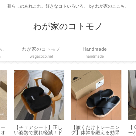
暮らしのあれこれ。好きなコトいろいろ。 by わが家のここち。
わが家のコトモノ
ち。
わが家のコトモノ
Handmade
m
wagacoco.net
handmade
】ド
【Sliet】これ正解！お
100均◇手軽で便利な
【
メー
すすめは無理なく履け
マスキングテープカッ
ト