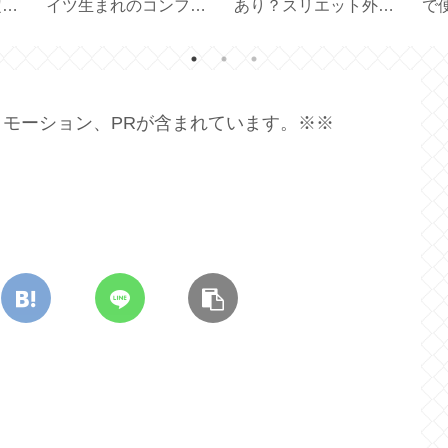
ブラ
るスリエット【体幹を
ター2種【DAISO マグ
りと
鍛えるスリッパ】
ネット付き／クリップ
【 
タイプ】
モーション、PRが含まれています。※※