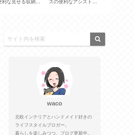
お得な50% OFF
空ポンプで簡単♪便利
ーリングで外
PICK ＆ MIX 】
な真空保存容器【7点
禁止を消すに
セット】
【Apple TV
waco
北欧インテリアとハンドメイド好きの
ライフスタイルブロガー。
暮らしを楽しみつつ、ブログ更新中。