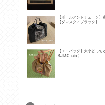
【ボールアンドチェーン】
【ダマスク／ブラック】
【エコバッグ】大小どっち
Ball&Chain 】