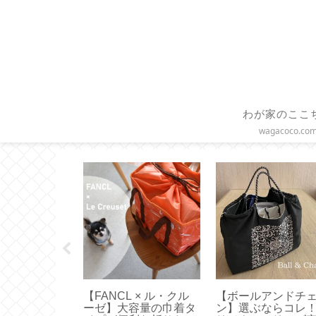
わが家のここ
wagacoco.co
ースケール】
【DAISO 100均】アル
【ペット用ブラシ
い！エペイオ
ファベットスタンプが
イツの老舗ブラシ