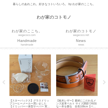
暮らしのあれこれ。好きなコトいろいろ。 by わが家のここち。
わが家のコトモノ
わが家のここち。
わが家のコトモノ
wagacoco.com
wagacoco.net
Handmade
News
handmade
news
スターバックス】グラスドリッ
【栃木レザー】素材にこだわるメ
【FANCL メ
コーヒーメーカー買いました
ンズ皮革ベルト サイズ調節で特別
のカタログギフ
ドリッパー一体型サーバー 実用
な一本を贈る 全長108cm【ベル
届きました【ダ