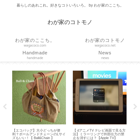
暮らしのあれこれ。好きなコトいろいろ。 by わが家のここち。
わが家のコトモノ
わが家のここち。
わが家のコトモノ
wagacoco.com
wagacoco.net
Handmade
News
handmade
news
エコバッグ】大小どっちが便
【 dアニメTV テレビ画面で見る方
100均◇手軽
？ボールアンドチェーンのLサイ
法】ミラーリングで外部出力の禁
ープカッター2種
いい！【 Ball&Chain 】
止を消すには？【Apple TV】
ット付き／クリ