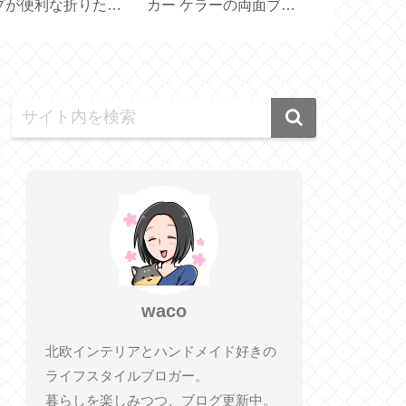
スリエット【体幹を
スの便利なアシストモ
【 Lindt Gold
えるスリッパ】
ードの使い勝手【
100g 】
EPEIOS 】
waco
北欧インテリアとハンドメイド好きの
ライフスタイルブロガー。
暮らしを楽しみつつ、ブログ更新中。