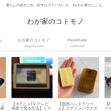
暮らしのあれこれ。好きなコトいろいろ。 by わが家のここち。
わが家のコトモノ
ち。
わが家のコトモノ
Handmade
m
wagacoco.net
handmade
な
【ヘアケア】髪を内側
【チェアシート】正し
【S
カッ
から補修する活性ケラ
い姿勢で疲れ軽減！ド
す