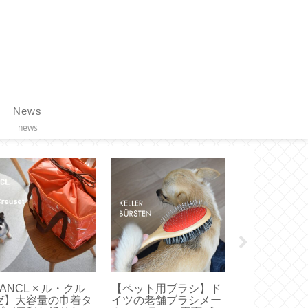
News
news
liet】これ正解！お
【コーヒースケール】
【リンツ】ゴ
すめは無理なく履け
使いやすい！エペイオ
ニーを食べて