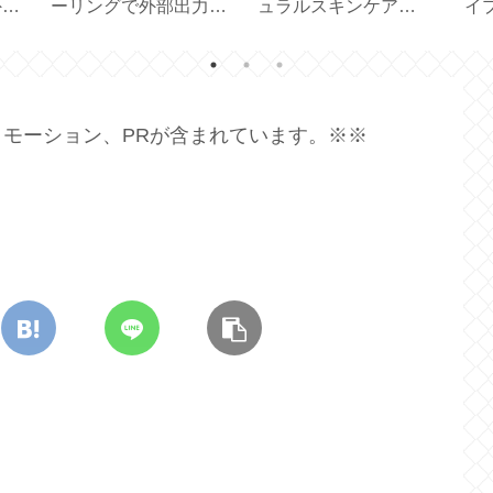
マグ
チン配合！大人髪の補
イツ生まれのコンフォ
る
ップ
修ケア【 ITE Premium
ートクッション
鍛
】
【feela.】
モーション、PRが含まれています。※※