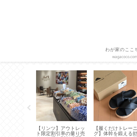
わが家のここ
wagacoco.co
用ブラシ】ド
【DAISO 100均】アル
100均◇手軽で便利
舗ブラシメー
ファベットスタンプが
マスキングテープ