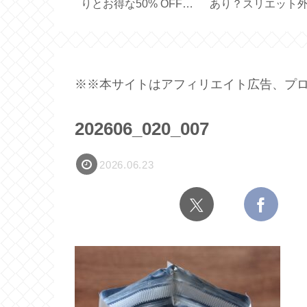
ラーの両面ブラ
可愛い♪【MDF スタン
ター2種【DAISO 
LER
プ／お名前スタンプセ
ネット付き／クリ
EN】
ット】
タイプ】
※※本サイトはアフィリエイト広告、プロ
202606_020_007
2026.06.23