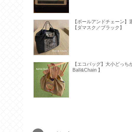
【ボールアンドチェーン】
【ダマスク／ブラック】
【エコバッグ】大小どっち
Ball&Chain 】