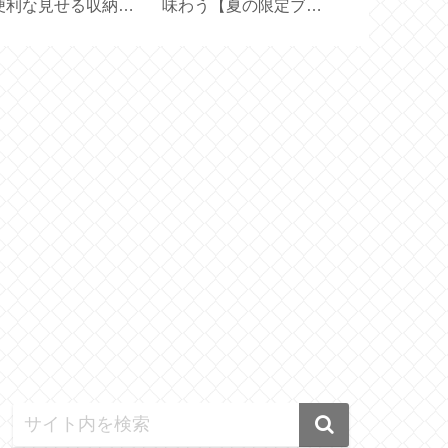
便利な見せる収納
味わう【夏の限定ブレ
ルト サイズ
荷重 10kg】
ンド3種飲み比べセッ
な一本を贈る
ト 120杯分】
108cm【ベ
方・調整方法