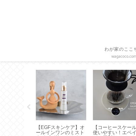
わが家のここ
wagacoco.co
けトレーニン
【EGFスキンケア】オ
【コーヒースケー
を鍛える効果
ールインワンのミスト
使いやすい！エペ