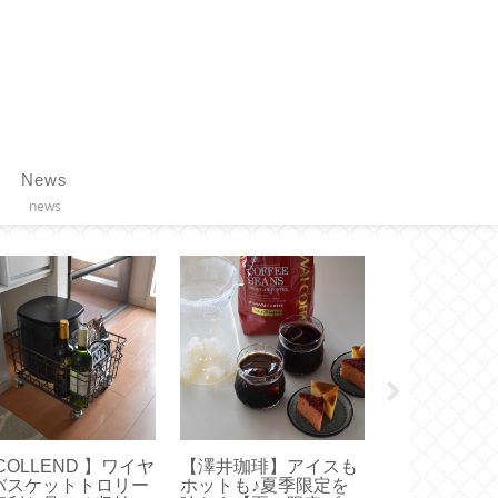
News
news
COLLEND 】ワイヤ
【澤井珈琲】アイスも
【栃木レザー
バスケットトロリー
ホットも♪夏季限定を
こだわるメン