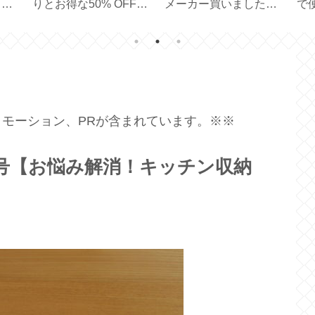
トモ
りとお得な50% OFF
メーカー買いました
で
【 PICK ＆ MIX 】
【ドリッパー一体型サ
【耐
ーバー 実用容量 450ml
】
モーション、PRが含まれています。※※
月号【お悩み解消！キッチン収納