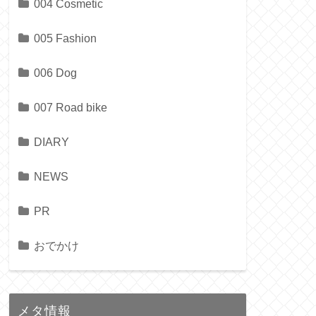
004 Cosmetic
005 Fashion
006 Dog
007 Road bike
DIARY
NEWS
PR
おでかけ
メタ情報