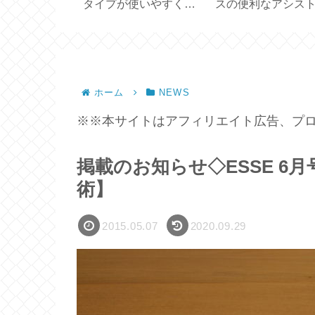
リエット外履
タイプが使いやすく続
スの便利なアシス
ル試してみた
けやすい【Tocco プレ
ードの使い勝手【
】
ミアムEローション】
EPEIOS 】
ホーム
NEWS
※※本サイトはアフィリエイト広告、プロ
掲載のお知らせ◇ESSE 6
術】
2015.05.07
2020.09.29