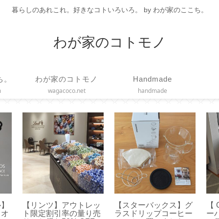
暮らしのあれこれ。好きなコトいろいろ。 by わが家のここち。
わが家のコトモノ
ち。
わが家のコトモノ
Handmade
m
wagacoco.net
handmade
ル】
【リンツ】アウトレッ
【スターバックス】グ
【 
イオ
ト限定割引率の量り売
ラスドリップコーヒー
ー