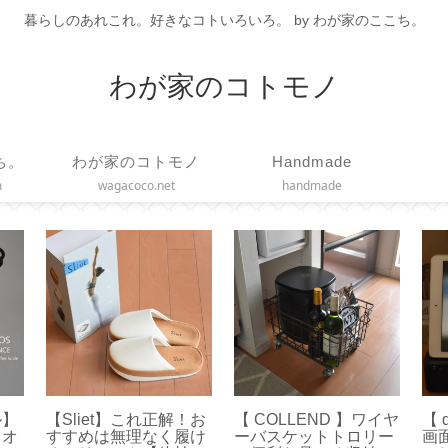
暮らしのあれこれ。好きなコトいろいろ。 by わが家のここち。
わが家のコトモノ
ち。
わが家のコトモノ
Handmade
m
wagacoco.net
handmade
ル】
【Sliet】これ正解！お
【 COLLEND 】ワイヤ
【 
イオ
すすめは無理なく履け
ーバスケットトロリー
画