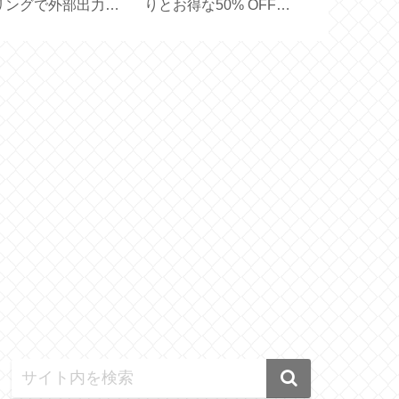
リングで外部出力の
りとお得な50% OFF
メーカー買い
止を消すには？
【 PICK ＆ MIX 】
【ドリッパー
pple TV】
ーバー 実用容量
】