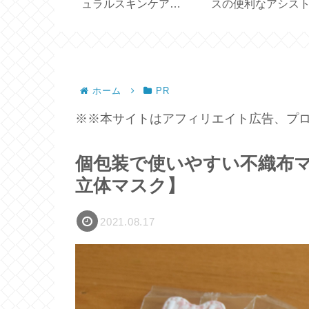
Gold Bunny
ュラルスキンケア
スの便利なアシス
【SOLID HAND
ードの使い勝手【
CREAM BAR】
EPEIOS 】
ホーム
PR
※※本サイトはアフィリエイト広告、プロ
個包装で使いやすい不織布マ
立体マスク】
2021.08.17