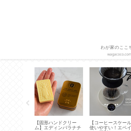
わが家のここ
wagacoco.co
】ゴールドバ
【固形ハンドクリー
【コーヒースケー
べてみました
ム】エディンバラナチ
使いやすい！エペ