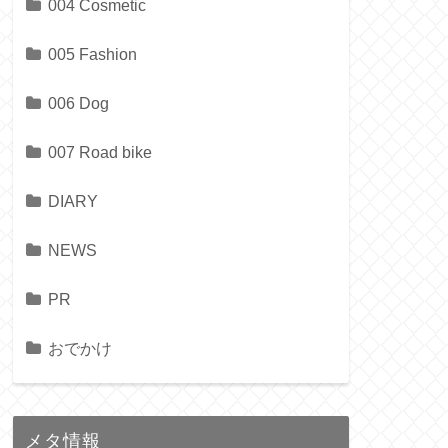
004 Cosmetic
005 Fashion
006 Dog
007 Road bike
DIARY
NEWS
PR
おでかけ
メタ情報