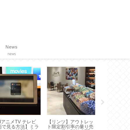
News
news
dアニメTV テレビ
【リンツ】アウトレッ
【スターバッ
面で見る方法】ミラ
ト限定割引率の量り売
ラスドリップ