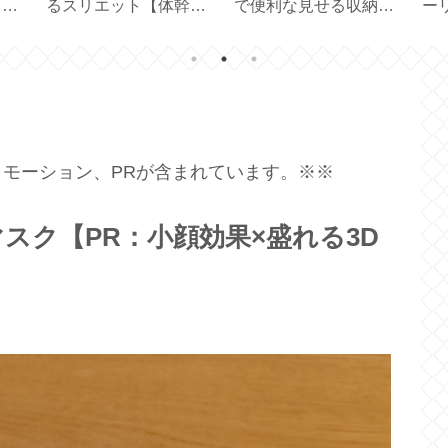
トモ
るスリエット【体幹を
で便利な見せる収納
ー
鍛えるスリッパ】
【耐荷重 10kg】
禁
【A
モーション、PRが含まれています。※※
スク【PR：小顔効果×盛れる3D