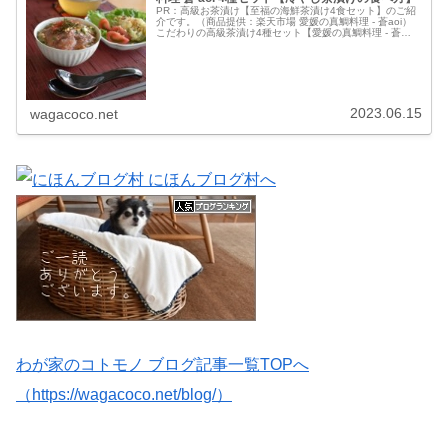
PR：高級お茶漬け【至福の海鮮茶漬け4食セット】のご紹
介です。（商品提供：楽天市場 愛媛の真鯛料理 - 蒼aoi）
こだわりの高級茶漬け4種セット【愛媛の真鯛料理 - 蒼
aoi】さんの【至福の海鮮茶漬け4食セット】をお試しさせ
ていただきました...
2023.06.15
wagacoco.net
わが家のコトモノ ブログ記事一覧TOPへ
（https://wagacoco.net/blog/）