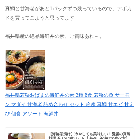
真鯛と甘海老があと1パックずつ残っているので、アボカ
ドを買ってこようと思ってます。
福井県産の絶品海鮮丼の素、ご賞味あれ～。
福井県若狭おばまの海鮮丼の素 3種 6食 若狭の魚 サーモ
ン マダイ 甘海老 詰め合わせ セット 冷凍 真鯛 甘エビ 甘え
び 個食 アソート 海鮮丼
【海鮮茶漬け】冷やしても美味しい！愛媛の真鯛
料理 蒼 aoi 4種セット【冷やし茶漬けの食べ方】