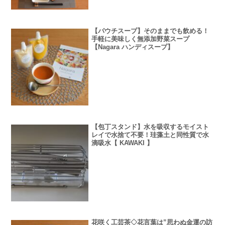
【パウチスープ】そのままでも飲める！
手軽に美味しく無添加野菜スープ
【Nagara ハンディスープ】
【包丁スタンド】水を吸収するモイスト
レイで水捨て不要！珪藻土と同性質で水
滴吸水【 KAWAKI 】
花咲く工芸茶◇花言葉は”思わぬ金運の訪