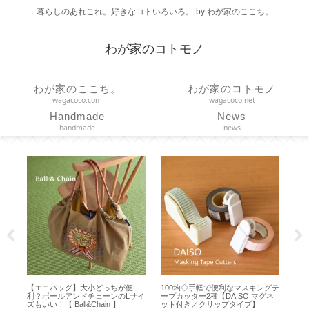
暮らしのあれこれ。好きなコトいろいろ。 by わが家のここち。
わが家のコトモノ
わが家のここち。
わが家のコトモノ
wagacoco.com
wagacoco.net
Handmade
News
handmade
news
ズは
【エコバッグ】大小どっちが便
100均◇手軽で便利なマスキングテ
【
な真
利？ボールアンドチェーンのLサイ
ープカッター2種【DAISO マグネ
バ
ズもいい！【 Ball&Chain 】
ット付き／クリップタイプ】
【S