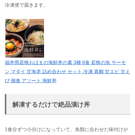
冷凍便で届きます。
福井県若狭おばまの海鮮丼の素 3種 6食 若狭の魚 サーモ
ン マダイ 甘海老 詰め合わせ セット 冷凍 真鯛 甘エビ 甘え
び 個食 アソート 海鮮丼
解凍するだけで絶品漬け丼
1食分ずつ小分けになっていて、魚類に合わせた味付けが