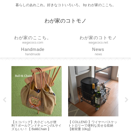
暮らしのあれこれ。好きなコトいろいろ。 by わが家のここち。
わが家のコトモノ
わが家のここち。
わが家のコトモノ
wagacoco.com
wagacoco.net
Handmade
News
handmade
news
どっちが便
【 COLLEND 】ワイヤーバスケッ
【チェアシート】正しい姿勢で疲
ェーンのLサイ
トトロリーで便利な見せる収納
れ軽減！ドイツ生まれのコンフォ
ain 】
【耐荷重 10kg】
ートクッション【feela.】