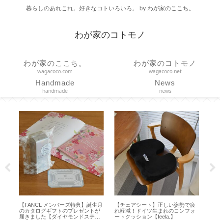
暮らしのあれこれ。好きなコトいろいろ。 by わが家のここち。
わが家のコトモノ
わが家のここち。
わが家のコトモノ
wagacoco.com
wagacoco.net
Handmade
News
handmade
news
【FANCL メンバーズ特典】誕生月
【チェアシート】正しい姿勢で疲
【固形ハン
のカタログギフトのプレゼントが
れ軽減！ドイツ生まれのコンフォ
バラナチュ
届きました【ダイヤモンドステー
ートクッション【feela.】
【SOLID H