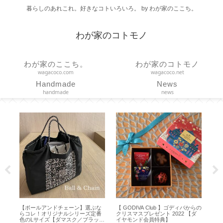
暮らしのあれこれ。好きなコトいろいろ。 by わが家のここち。
わが家のコトモノ
わが家のここち。
わが家のコトモノ
wagacoco.com
wagacoco.net
Handmade
News
handmade
news
アンドチェーン】選ぶな
【 GODIVA Club 】ゴディバからの
【FANCL メンバー
オリジナルシリーズ定番
クリスマスプレゼント 2022 【ダ
のカタログギフトの
イズ【ダマスク／ブラッ
イヤモンド会員特典】
届きました【ダイヤ