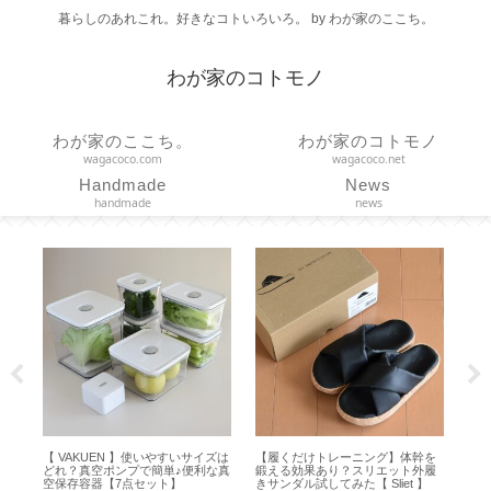
暮らしのあれこれ。好きなコトいろいろ。 by わが家のここち。
わが家のコトモノ
わが家のここち。
わが家のコトモノ
wagacoco.com
wagacoco.net
Handmade
News
handmade
news
♪夏
【 VAKUEN 】使いやすいサイズは
【履くだけトレーニング】体幹を
【E
ン
どれ？真空ポンプで簡単♪便利な真
鍛える効果あり？スリエット外履
ン
】
空保存容器【7点セット】
きサンダル試してみた【 Sliet 】
けや