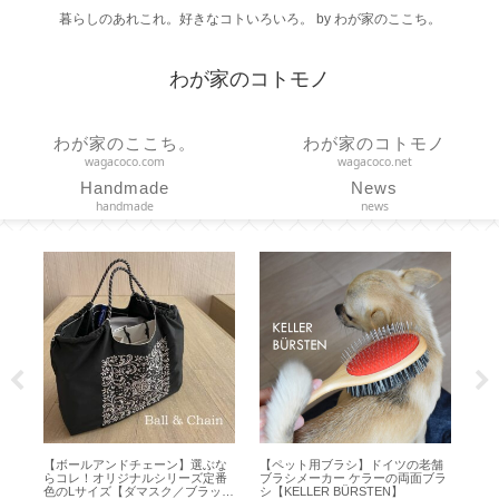
暮らしのあれこれ。好きなコトいろいろ。 by わが家のここち。
わが家のコトモノ
わが家のここち。
わが家のコトモノ
wagacoco.com
wagacoco.net
Handmade
News
handmade
news
ボールアンドチェーン】選ぶな
【ペット用ブラシ】ドイツの老舗
【栃木レザー】
コレ！オリジナルシリーズ定番
ブラシメーカー ケラーの両面ブラ
ンズ皮革ベルト
のLサイズ【ダマスク／ブラッ
シ【KELLER BÜRSTEN】
な一本を贈る 全