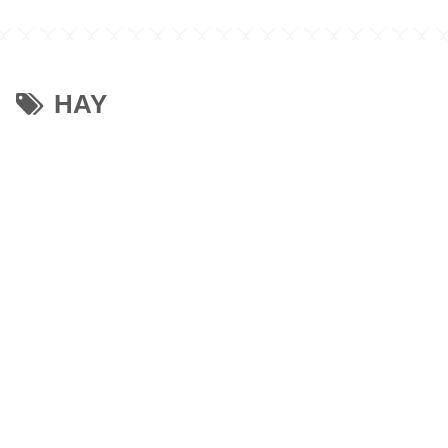
】
トの切り方・調
HAY