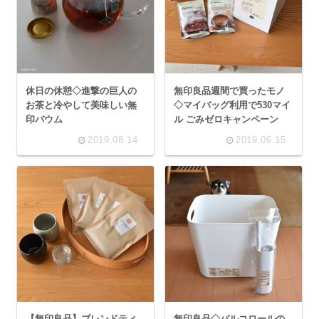
休日の休憩◇進撃の巨人の
無印良品週間で買ったモノ
お茶と冷やして美味しい無
◇マイバッグ利用で530マイ
印バウム
ル ごみゼロキャンペーン
2019.08.14
2019.06.15
【無印良品】ブレンドティ
無印良品◇バルコロールの