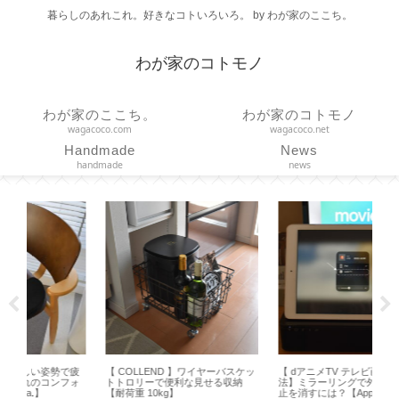
暮らしのあれこれ。好きなコトいろいろ。 by わが家のここち。
わが家のコトモノ
わが家のここち。
わが家のコトモノ
wagacoco.com
wagacoco.net
Handmade
News
handmade
news
ケッ
【 dアニメTV テレビ画面で見る方
【エコバッグ】大小どっちが便
【D
法】ミラーリングで外部出力の禁
利？ボールアンドチェーンのLサイ
スタ
止を消すには？【Apple TV】
ズもいい！【 Ball&Chain 】
プ