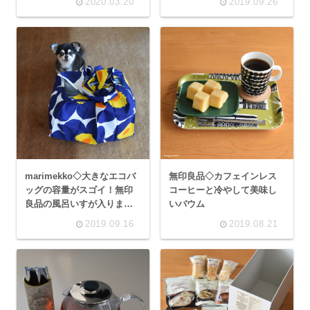
2020.03.20
2019.09.26
marimekko◇大きなエコバ
無印良品◇カフェインレス
ッグの容量がスゴイ！無印
コーヒーと冷やして美味し
良品の風呂いすが入りまし
いバウム
た
2019.09.16
2019.08.21