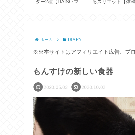
ト 2022
ター2種【DAISO マグ
るスリエット【体
モンド会員特
ネット付き／クリップ
鍛えるスリッパ】
タイプ】
ホーム
DIARY
※※本サイトはアフィリエイト広告、プロ
もんすけの新しい食器
2020.05.03
2020.10.02