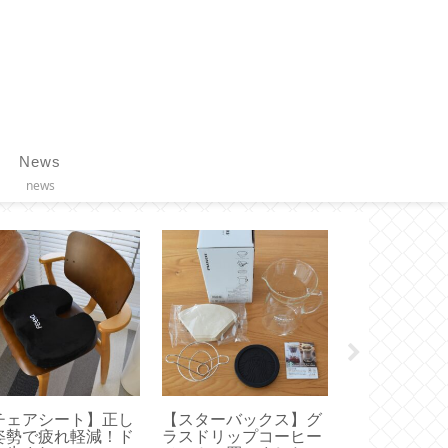
News
news
チェアシート】正し
【スターバックス】グ
【履くだけト
姿勢で疲れ軽減！ド
ラスドリップコーヒー
グ】体幹を鍛