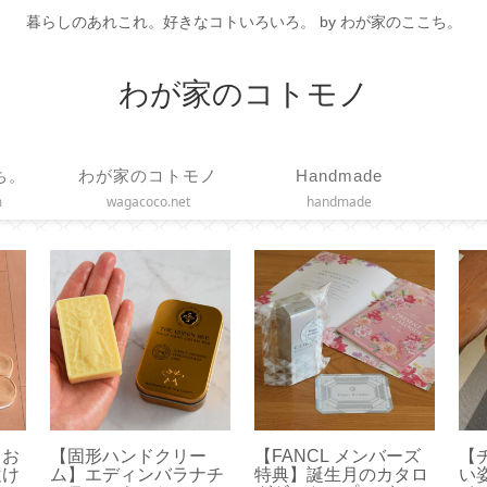
暮らしのあれこれ。好きなコトいろいろ。 by わが家のここち。
わが家のコトモノ
ち。
わが家のコトモノ
Handmade
m
wagacoco.net
handmade
！お
【固形ハンドクリー
【FANCL メンバーズ
【
履け
ム】エディンバラナチ
特典】誕生月のカタロ
い