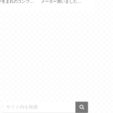
ツ生まれのコンフォ
メーカー買いました
あり？スリエ
トクッション
【ドリッパー一体型サ
きサンダル試
eela.】
ーバー 実用容量 450ml
【 Sliet 】
】