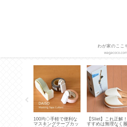
わが家のここ
wagacoco.co
A Club 】ゴ
100均◇手軽で便利な
【Sliet】これ正解
らのクリスマ
マスキングテープカッ
すすめは無理なく