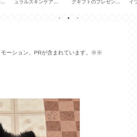
幹を
ュラルスキンケア
グギフトのプレゼント
イ
【SOLID HAND
が届きました【ダイヤ
ー
CREAM BAR】
モンドステージ】
【f
モーション、PRが含まれています。※※