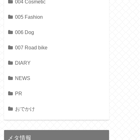
004 Cosmetic
005 Fashion
006 Dog
007 Road bike
DIARY
NEWS
PR
おでかけ
メタ情報