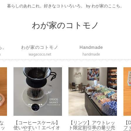
暮らしのあれこれ。好きなコトいろいろ。 by わが家のここち。
わが家のコトモノ
ち。
わが家のコトモノ
Handmade
m
wagacoco.net
handmade
な
【コーヒースケール】
【リンツ】アウトレッ
【D
カッ
使いやすい！エペイオ
ト限定割引率の量り売
フ