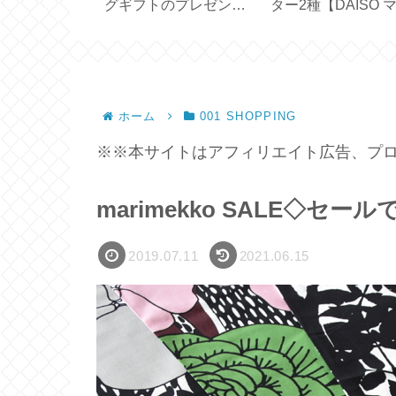
で簡単♪便利
グギフトのプレゼント
ター2種【DAISO 
存容器【7点
が届きました【ダイヤ
ネット付き／クリ
モンドステージ】
タイプ】
ホーム
001 SHOPPING
※※本サイトはアフィリエイト広告、プロ
marimekko SALE◇セー
2019.07.11
2021.06.15