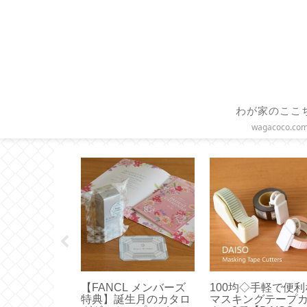
わが家のここ
wagacoco.co
UEN 】使いや
【FANCL メンバーズ
100均◇手軽で便利
ズはどれ？真
特典】誕生月のカタロ
マスキングテープ