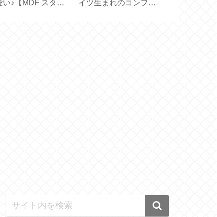
愛い♪【MDF スタン
イツ生まれのコンフォ
ュラルスキン
／お名前スタンプセ
ートクッション
【SOLID HA
ト】
【feela.】
CREAM BA