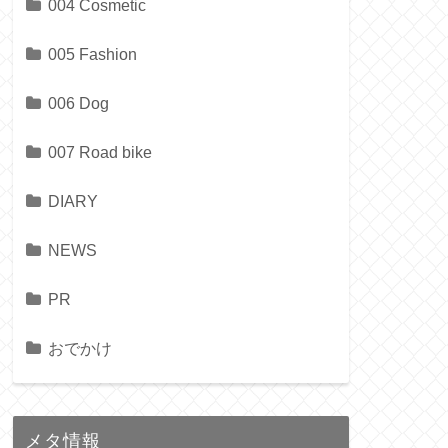
004 Cosmetic
005 Fashion
006 Dog
007 Road bike
DIARY
NEWS
PR
おでかけ
メタ情報