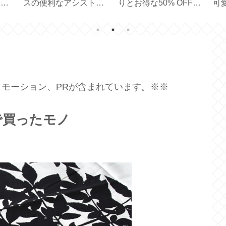
マグ
スの便利なアシストモ
りとお得な50% OFF
可
ップ
ードの使い勝手【
【 PICK ＆ MIX 】
プ
EPEIOS 】
ッ
モーション、PRが含まれています。※※
ルで買ったモノ