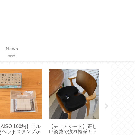
News
news
AISO 100均】アル
【チェアシート】正し
【固形ハンド
ァベットスタンプが
い姿勢で疲れ軽減！ド
ム】エディン