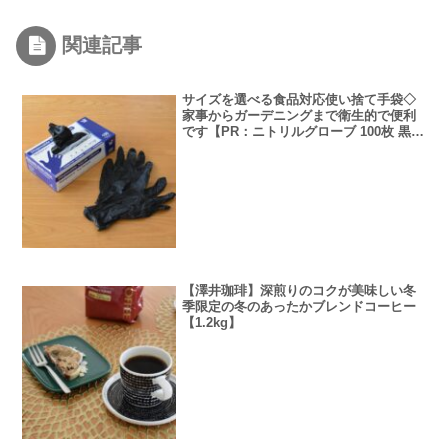
関連記事
サイズを選べる食品対応使い捨て手袋◇
家事からガーデニングまで衛生的で便利
です【PR：ニトリルグローブ 100枚 黒 L
サイズ】
【澤井珈琲】深煎りのコクが美味しい冬
季限定の冬のあったかブレンドコーヒー
【1.2kg】