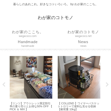
暮らしのあれこれ。好きなコトいろいろ。 by わが家のここち。
わが家のコトモノ
わが家のここち。
わが家のコトモノ
wagacoco.com
wagacoco.net
Handmade
News
handmade
news
生月
【リンツ】アウトレット限定割引
【 COLLEND 】ワイヤーバスケッ
【 
が
率の量り売りとお得な50% OFF 【
トトロリーで便利な見せる収納
法
ー
PICK ＆ MIX 】
【耐荷重 10kg】
止を