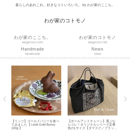
暮らしのあれこれ。好きなコトいろいろ。 by わが家のここち。
わが家のコトモノ
わが家のここち。
わが家のコトモノ
wagacoco.com
wagacoco.net
Handmade
News
handmade
news
疲
【リンツ】ゴールドバニーを食べ
【ボールアンドチェーン】選ぶな
【 
ォ
てみました【 Lindt Gold Bunny
らコレ！オリジナルシリーズ定番
ト
100g 】
色のLサイズ【ダマスク／ブラッ
【耐