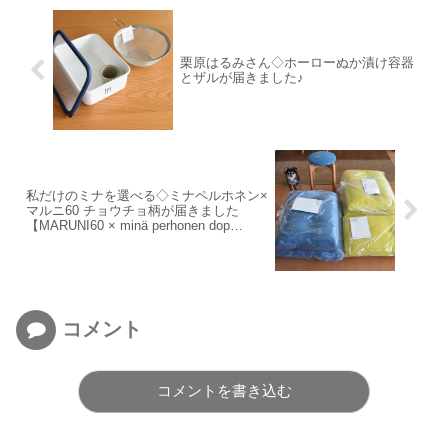
栗原はるみさん◇ホーローぬか漬け容器
とザルが届きました♪
私だけのミナを選べる◇ミナペルホネン×
マルニ60 チョウチョ柄が届きました
【MARUNI60 × minä perhonen dop
choucho】
コメント
コメントを書き込む