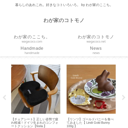
暮らしのあれこれ。好きなコトいろいろ。 by わが家のここち。
わが家のコトモノ
わが家のここち。
わが家のコトモノ
wagacoco.com
wagacoco.net
Handmade
News
handmade
news
を
【チェアシート】正しい姿勢で疲
【リンツ】ゴールドバニーを食べ
【S
履
れ軽減！ドイツ生まれのコンフォ
てみました【 Lindt Gold Bunny
理
】
ートクッション【feela.】
100g 】
鍛