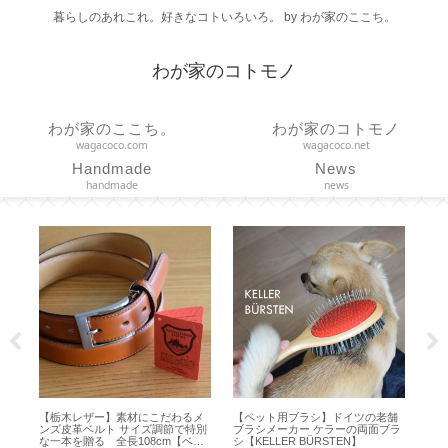
暮らしのあれこれ。好きなコトいろいろ。 by わが家のここち。
わが家のコトモノ
わが家のここち。
わが家のコトモノ
wagacoco.com
wagacoco.net
Handmade
News
handmade
news
【栃木レザー】素材にこだわるメ
【ペット用ブラシ】ドイツの老舗
【コー
ンズ皮革ベルト サイズ調節で特別
ブラシメーカー ケラーの両面ブラ
い！エ
な一本を贈る 全長108cm【ベル
シ【KELLER BÜRSTEN】
モードの