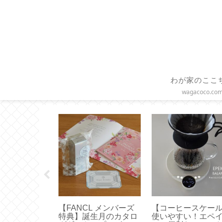
わが家のここ
wagacoco.co
IVA Club 】ゴ
【スターバックス】グ
【 COLLEND 】
からのクリスマ
ラスドリップコーヒー
ーバスケットトロ