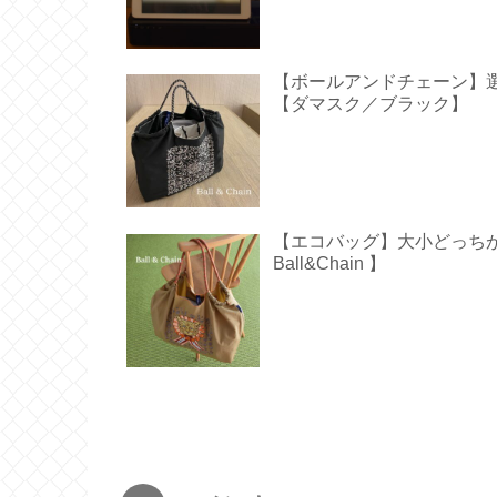
【ボールアンドチェーン】
【ダマスク／ブラック】
【エコバッグ】大小どっち
Ball&Chain 】