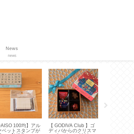
News
news
【エコバッグ】大小ど
【固形ハンドクリー
【履くだけ
っちが便利？ボールア
ム】エディンバラナチ
グ】体幹を