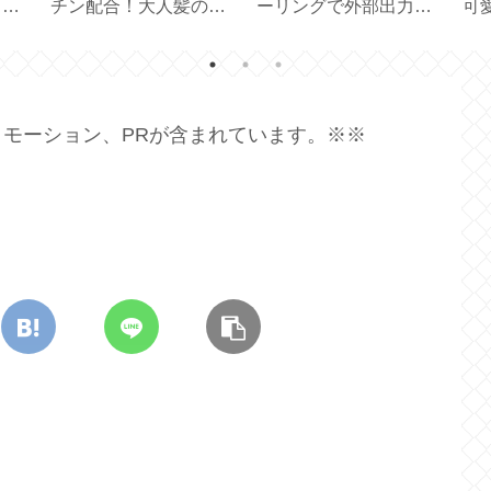
納
イツ生まれのコンフォ
ター2種【DAISO マグ
ートクッション
ネット付き／クリップ
【feela.】
タイプ】
B
モーション、PRが含まれています。※※