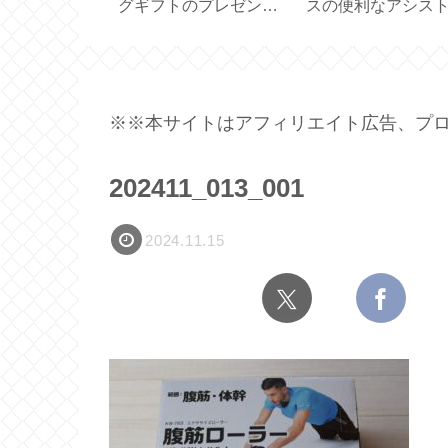
ント 2022
メーカー買いました
で便利な見せる収
ヤモンド会員特
【ドリッパー一体型サ
【耐荷重 10kg】
ーバー 実用容量 450ml
】
※※本サイトはアフィリエイト広告、プロ
202411_013_001
2024.11.15