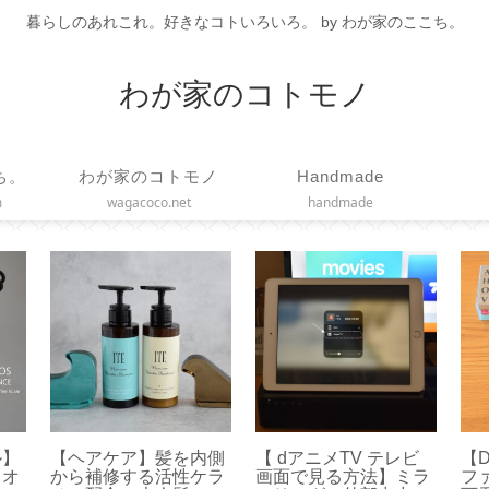
暮らしのあれこれ。好きなコトいろいろ。 by わが家のここち。
わが家のコトモノ
ち。
わが家のコトモノ
Handmade
m
wagacoco.net
handmade
ワイヤ
【チェアシート】正し
100均◇手軽で便利な
リー
い姿勢で疲れ軽減！ド
マスキングテープカッ