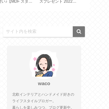
ンドチェーンのLサイ
ュラルスキンケア
あり？スリ
ズもいい！【
【SOLID HAND
きサンダル
all&Chain 】
CREAM BAR】
【 Sliet 】
waco
北欧インテリアとハンドメイド好きの
ライフスタイルブロガー。
暮らしを楽しみつつ、ブログ更新中。