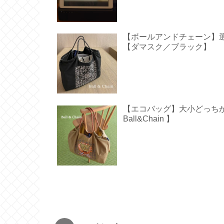
【ボールアンドチェーン】
【ダマスク／ブラック】
【エコバッグ】大小どっち
Ball&Chain 】