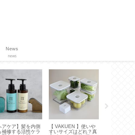
News
news
liet】これ正解！お
【FANCL メンバーズ
【リンツ】ゴ
すめは無理なく履け
特典】誕生月のカタロ
ニーを食べて