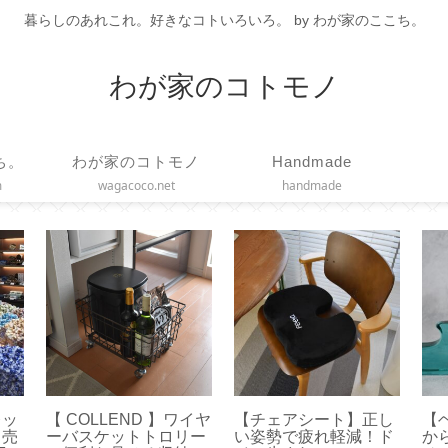
暮らしのあれこれ。好きなコトいろいろ。 by わが家のここち。
わが家のコトモノ
ち。
わが家のコトモノ
Handmade
m
wagacoco.net
handmade
ル】
【固形ハンドクリー
【FANCL × ル・クル
【S
イオ
ム】エディンバラナチ
ーゼ】大容量の巾着タ
す