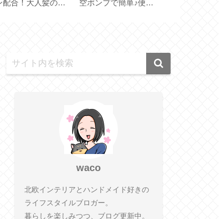
スリエット【体幹を
グギフトのプレゼント
【 Lindt Gold
えるスリッパ】
が届きました【ダイヤ
100g 】
モンドステージ】
waco
北欧インテリアとハンドメイド好きの
ライフスタイルブロガー。
暮らしを楽しみつつ、ブログ更新中。