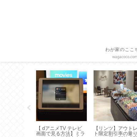
わが家のここ
wagacoco.co
UEN 】使いや
【ボールアンドチェー
【コーヒースケー
ズはどれ？真
ン】選ぶならコレ！オ
使いやすい！エペ