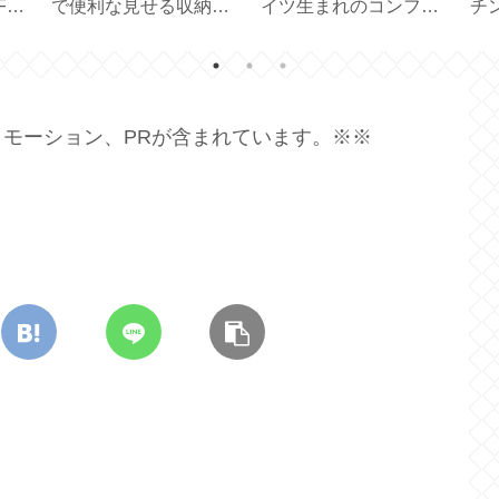
トモ
ュラルスキンケア
イプが便利な折りたた
る
【SOLID HAND
み保冷バッグとホワイ
鍛
CREAM BAR】
トニング
モーション、PRが含まれています。※※