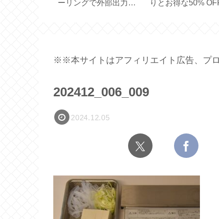
で簡単♪便利
リジナルシリーズ定番
スの便利なアシス
存容器【7点
色のLサイズ【ダマス
ードの使い勝手【
ク／ブラック】
EPEIOS 】
※※本サイトはアフィリエイト広告、プロ
202412_006_009
2024.12.05