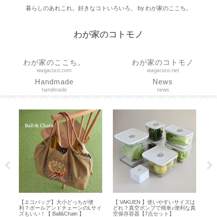
暮らしのあれこれ。好きなコトいろいろ。 by わが家のここち。
わが家のコトモノ
わが家のここち。
わが家のコトモノ
wagacoco.com
wagacoco.net
Handmade
News
handmade
news
引
【エコバッグ】大小どっちが便
【 VAKUEN 】使いやすいサイズは
【
 【
利？ボールアンドチェーンのLサイ
どれ？真空ポンプで簡単♪便利な真
い
ズもいい！【 Ball&Chain 】
空保存容器【7点セット】
モー