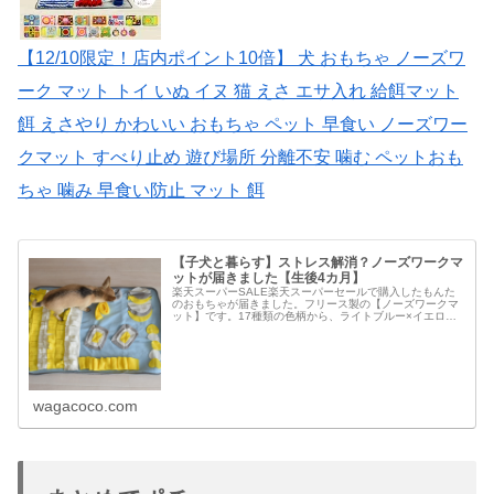
【12/10限定！店内ポイント10倍】 犬 おもちゃ ノーズワ
ーク マット トイ いぬ イヌ 猫 えさ エサ入れ 給餌マット
餌 えさやり かわいい おもちゃ ペット 早食い ノーズワー
クマット すべり止め 遊び場所 分離不安 噛む ペットおも
ちゃ 噛み 早食い防止 マット 餌
【子犬と暮らす】ストレス解消？ノーズワークマ
ットが届きました【生後4カ月】
楽天スーパーSALE楽天スーパーセールで購入したもんた
のおもちゃが届きました。フリース製の【ノーズワークマ
ット】です。17種類の色柄から、ライトブルー×イエロー
の【I】を選びました。犬 おもちゃ ノーズワーク マット嗅
覚を使ってストレス発散...
wagacoco.com