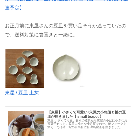
達予定】
お正月前に東屋さんの豆皿を買い足そうか迷っていたの
で、送料対策に箸置きと一緒に。
東屋 / 豆皿 土灰
【東屋】小さくて可愛い♪朱泥の小急須と桃の豆
皿が届きました【 small teapot 】
東屋 小さくて可愛い食卓の道具たち東屋の小盆に小さなお
茶菓子セット。豆皿に小さな小月餅をのせ、姫フォークを
添え、そば猪口蛇の目高台に台湾烏龍茶を注ぎました。真
鍮の姫フォークも、真鍮銀めっきの小盆も、色が変わるの
も味わいと思いつつ、ときどき磨...