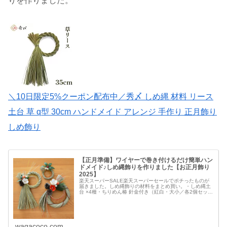
りを作りました。
＼10日限定5%クーポン配布中／秀〆 しめ縄 材料 リース
土台 草 q型 30cm ハンドメイド アレンジ 手作り 正月飾り
しめ飾り
【正月準備】ワイヤーで巻き付けるだけ簡単ハン
ドメイド♪しめ縄飾りを作りました【お正月飾り
2025】
楽天スーパーSALE楽天スーパーセールでポチったものが
届きました。しめ縄飾りの材料をまとめ買い。・しめ縄土
台 ×4種・ちりめん椿 針金付き（紅白・大小／各2個セッ
ト）・カラーボール ピック（2cm×10個セット、3cm×8個
セット）・造花 ...
wagacoco.com