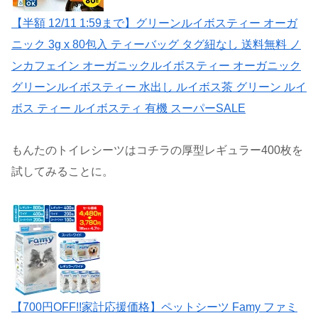
【半額 12/11 1:59まで】グリーンルイボスティー オーガ
ニック 3g x 80包入 ティーバッグ タグ紐なし 送料無料 ノ
ンカフェイン オーガニックルイボスティー オーガニック
グリーンルイボスティー 水出し ルイボス茶 グリーン ルイ
ボス ティー ルイボスティ 有機 スーパーSALE
もんたのトイレシーツはコチラの厚型レギュラー400枚を
試してみることに。
【700円OFF!!家計応援価格】ペットシーツ Famy ファミ