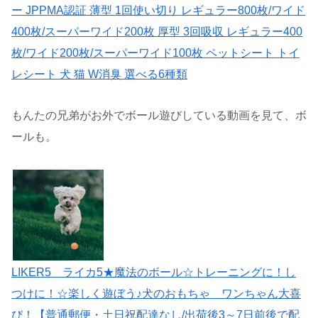
ー JPPMA認証 薄型 1回使い切り レギュラー800枚/ワイド
400枚/スーパーワイド200枚 厚型 3回吸収 レギュラー400
枚/ワイド200枚/スーパーワイド100枚 ペットシート トイ
レシート 犬 猫 W消臭 選べる6種類
もんたの兄弟がお外でボール遊びしている動画を見て、ボ
ールも。
LIKER5 ライカ5★魔法のボール☆トレーニングに！し
つけに！☆楽しく遊ぼう♪犬のおもちゃ ワンちゃん大喜
び！【普通郵便・土日祝配達なし/出荷後3～7日前後で配