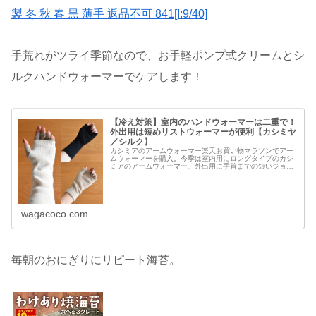
製 冬 秋 春 黒 薄手 返品不可 841[I:9/40]
手荒れがツライ季節なので、お手軽ポンプ式クリームとシ
ルクハンドウォーマーでケアします！
【冷え対策】室内のハンドウォーマーは二重で！
外出用は短めリストウォーマーが便利【カシミヤ
／シルク】
カシミアのアームウォーマー楽天お買い物マラソンでアー
ムウォーマーを購入。今季は室内用にロングタイプのカシ
ミアのアームウォーマー、外出用に手首までの短いジョン
ストンズのリストウォーマーを使うことにしました。カシ
ミヤ100%のアームウォーマー。...
wagacoco.com
毎朝のおにぎりにリピート海苔。