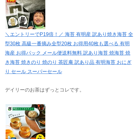
＼エントリーでP19倍！／ 海苔 有明産 訳あり焼き海苔 全
型30枚 高級一番摘み全型20枚 お得用40枚も選べる 有明
海産 お得パック メール便送料無料 訳あり海苔 焼海苔 焼
き海苔 焼きのり 焼のり 茶匠庵 訳あり品 有明海苔 おにぎ
り セール スーパーセール
デイリーのお茶はずっとコレです。