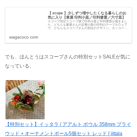
【 scope 】少しずつ増やしたくなる暮らしのお
気に入り【東屋 印判小皿／印判箸置／六寸皿】
スコープ別注スコープ便で印判小皿と印判箸置が届きまし
た。どちらも東屋さんの定番の形の印判のテーブルウェア
で、どちらもスコープさんの別注のデザイン。カッコー小
皿の黒呉須とオーエムケーのお箸置き2本セットです。印
判小皿と六寸皿印判小皿のカッコー...
wagacoco.com
でも、ほんとうはスコープさんの特別セットSALEが気に
なっている。
【特別セット】イッタラ / アアルト ボウル 358mm プライ
ウッド + オーナメントボール5個セット レッド [ iittala