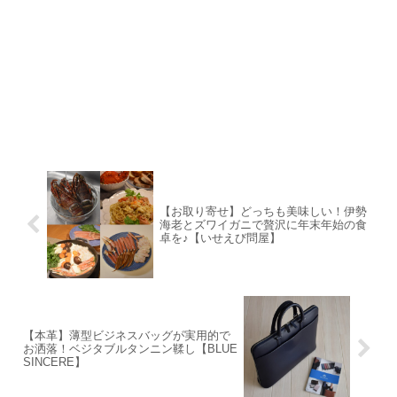
【お取り寄せ】どっちも美味しい！伊勢
海老とズワイガニで贅沢に年末年始の食
卓を♪【いせえび問屋】
【本革】薄型ビジネスバッグが実用的で
お洒落！ベジタブルタンニン鞣し【BLUE
SINCERE】