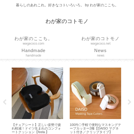
暮らしのあれこれ。好きなコトいろいろ。 by わが家のここち。
わが家のコトモノ
わが家のここち。
わが家のコトモノ
wagacoco.com
wagacoco.net
Handmade
News
handmade
news
100均◇手軽で便利なマスキングテ
【DAISO 100均】アルファベット
【ボール
ープカッター2種【DAISO マグネ
スタンプが可愛い♪【MDF スタン
らコレ！
ット付き／クリップタイプ】
プ／お名前スタンプセット】
色のLサ