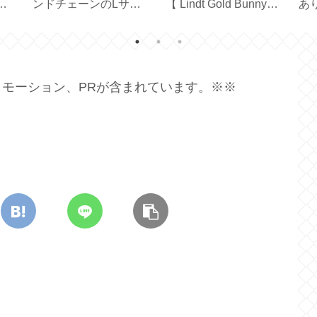
ター2種【DAISO マグ
ーリングで外部出力の
る
ネット付き／クリップ
禁止を消すには？
鍛
タイプ】
【Apple TV】
モーション、PRが含まれています。※※