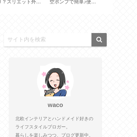
スリエット【体幹を
リジナルシリーズ定番
イツ生まれの
えるスリッパ】
色のLサイズ【ダマス
ートクッショ
ク／ブラック】
【feela.】
waco
北欧インテリアとハンドメイド好きの
ライフスタイルブロガー。
暮らしを楽しみつつ、ブログ更新中。