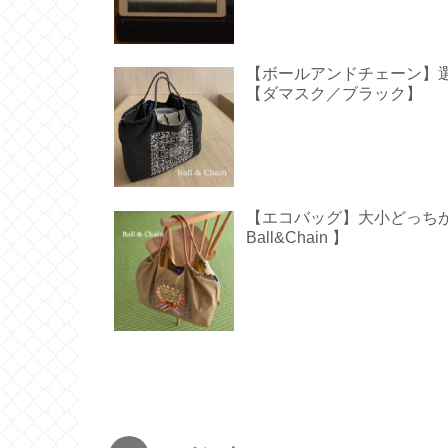
【ボールアンドチェーン】
【ダマスク／ブラック】
【エコバッグ】大小どっち
Ball&Chain 】