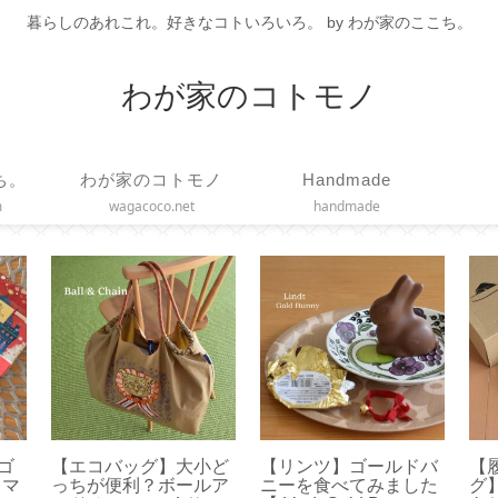
暮らしのあれこれ。好きなコトいろいろ。 by わが家のここち。
わが家のコトモノ
ち。
わが家のコトモノ
Handmade
m
wagacoco.net
handmade
ー
100均◇手軽で便利な
【 dアニメTV テレビ
【S
ナチ
マスキングテープカッ
画面で見る方法】ミラ
す