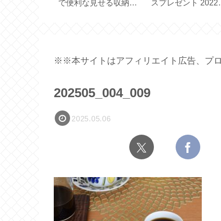
で簡単♪便利
メーカー買いました
ュラルスキンケア
存容器【7点
【ドリッパー一体型サ
【SOLID HAND
ーバー 実用容量 450ml
CREAM BAR】
】
※※本サイトはアフィリエイト広告、プロ
202505_004_009
2025.05.06