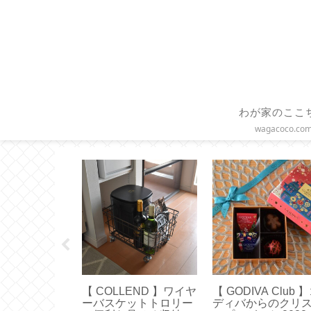
わが家のここ
wagacoco.co
UEN 】使いや
【スターバックス】グ
【固形ハンドクリ
ズはどれ？真
ラスドリップコーヒー
ム】エディンバラ