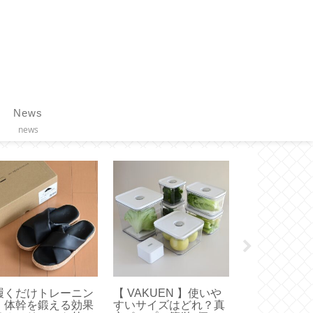
News
news
liet】これ正解！お
【ボールアンドチェー
【チェアシー
すめは無理なく履け
ン】選ぶならコレ！オ
い姿勢で疲れ