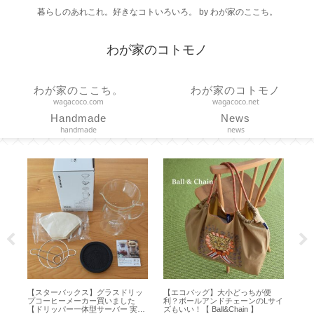
暮らしのあれこれ。好きなコトいろいろ。 by わが家のここち。
わが家のコトモノ
わが家のここち。
わが家のコトモノ
wagacoco.com
wagacoco.net
Handmade
News
handmade
news
クス】グラスドリッ
【エコバッグ】大小どっちが便
【履くだけトレーニング】
ーカー買いました
利？ボールアンドチェーンのLサイ
鍛える効果あり？スリエッ
体型サーバー 実用
ズもいい！【 Ball&Chain 】
きサンダル試してみた【 Slie