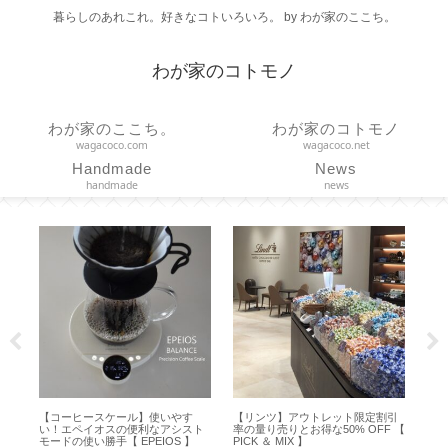
暮らしのあれこれ。好きなコトいろいろ。 by わが家のここち。
わが家のコトモノ
わが家のここち。
わが家のコトモノ
wagacoco.com
wagacoco.net
Handmade
News
handmade
news
メ
【コーヒースケール】使いやす
【リンツ】アウトレット限定割引
【チ
別
い！エペイオスの便利なアシスト
率の量り売りとお得な50% OFF 【
れ軽
ル
モードの使い勝手【 EPEIOS 】
PICK ＆ MIX 】
ートク