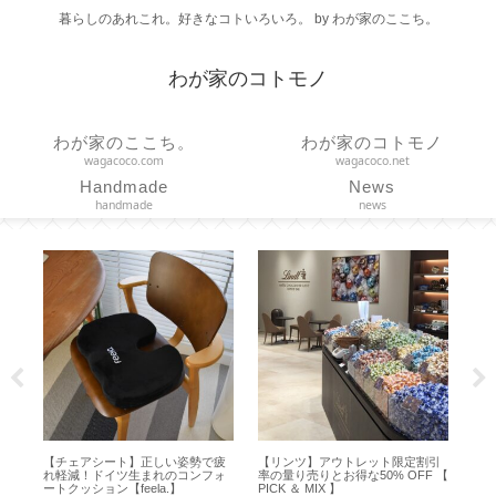
暮らしのあれこれ。好きなコトいろいろ。 by わが家のここち。
わが家のコトモノ
わが家のここち。
わが家のコトモノ
wagacoco.com
wagacoco.net
Handmade
News
handmade
news
チェアシート】正しい姿勢で疲
【リンツ】アウトレット限定割引
【ヘアケア】髪
軽減！ドイツ生まれのコンフォ
率の量り売りとお得な50% OFF 【
る活性ケラチン
クッション【feela.】
PICK ＆ MIX 】
修ケア【 ITE Pr