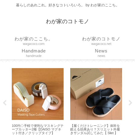
暮らしのあれこれ。好きなコトいろいろ。 by わが家のここち。
わが家のコトモノ
わが家のここち。
わが家のコトモノ
wagacoco.com
wagacoco.net
Handmade
News
handmade
news
容量
100均◇手軽で便利なマスキングテ
【履くだけトレーニング】体幹を
【S
み
ープカッター2種【DAISO マグネ
鍛える効果あり？スリエット外履
理
ット付き／クリップタイプ】
きサンダル試してみた【 Sliet 】
鍛