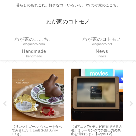
暮らしのあれこれ。好きなコトいろいろ。 by わが家のここち。
わが家のコトモノ
わが家のここち。
わが家のコトモノ
wagacoco.com
wagacoco.net
Handmade
News
handmade
news
【リンツ】ゴールドバニーを食べ
【 dアニメTV テレビ画面で見る方
【ボールア
てみました【 Lindt Gold Bunny
法】ミラーリングで外部出力の禁
らコレ！オ
100g 】
止を消すには？【Apple TV】
色のLサイ