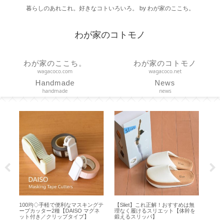
暮らしのあれこれ。好きなコトいろいろ。 by わが家のここち。
わが家のコトモノ
わが家のここち。
わが家のコトモノ
wagacoco.com
wagacoco.net
Handmade
News
handmade
news
無
【リンツ】ゴールドバニーを食べ
【チェアシート】正しい姿勢で疲
【
を
てみました【 Lindt Gold Bunny
れ軽減！ドイツ生まれのコンフォ
率の
100g 】
ートクッション【feela.】
PIC