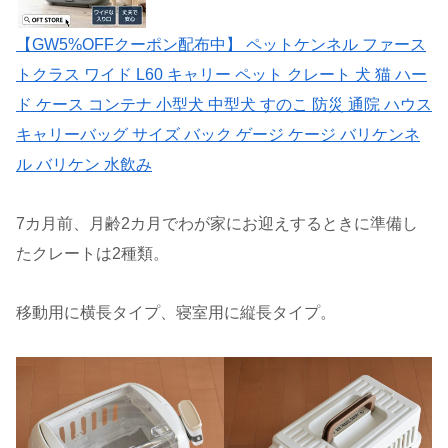
【GW5%OFFクーポン配布中】 ペットケンネル ファース
トクラス ワイド L60 キャリー ペット クレート 犬 猫 ハー
ド ケース コンテナ 小型犬 中型犬 すのこ 防災 通院 ハウス
キャリーバッグ サイズ バック ゲージ ケージ バリケンネ
ル バリケン 水飲み
7カ月前、月齢2カ月でわが家にお迎えするときに準備し
たクレートは2種類。
移動用に横長タイプ、寝室用に縦長タイプ。