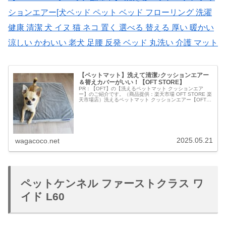
ションエアー[犬ベッド ペット ベッド フローリング 洗濯
健康 清潔 犬 イヌ 猫 ネコ 置く 選べる 替える 厚い 暖かい
涼しい かわいい 老犬 足腰 反発 ベッド 丸洗い 介護 マット
【ペットマット】洗えて清潔♪クッションエアー
＆替えカバーがいい！【OFT STORE】
PR：【OFT】の【洗えるペットマット クッションエア
ー】のご紹介です。（商品提供：楽天市場 OFT STORE 楽
天市場店）洗えるペットマット クッションエアー【OFT
STORE】さんの【洗えるペットマット クッションエアー
Mサイズ】...
2025.05.21
wagacoco.net
ペットケンネル ファーストクラス ワ
イド L60